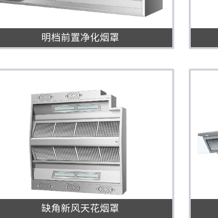
明档前置净化烟罩
缺角新风天花烟罩