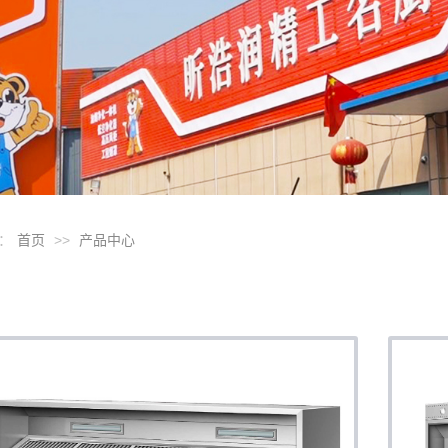
：
首页
>>
产品中心