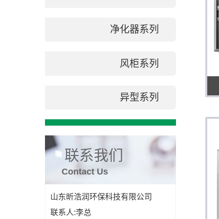
净化器系列
风柜系列
异型系列
联系我们
Contact Us
山东昕浩润环保科技有限公司
联系人:李总