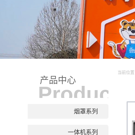
当前位置
产品中心
Product
烟罩系列
Center
一体机系列