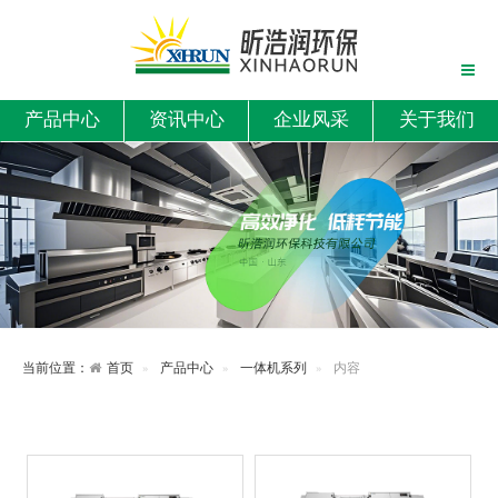
产品中心
资讯中心
企业风采
关于我们
当前位置：
首页
产品中心
一体机系列
内容