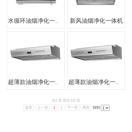
水循环油烟净化一体机
新风油烟净化一体机
超薄款油烟净化一体机
超薄款油烟净化一体机
共2 页 页次:1/2 页
首页
上一页
1
2
下一页
尾页
转到