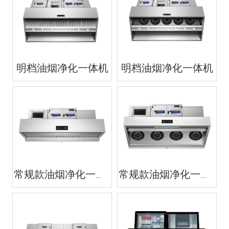
明档油烟净化一体机
明档油烟净化一体机
常规款油烟净化一体机
常规款油烟净化一体机