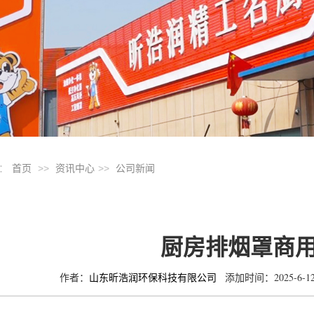
：
首页
>>
资讯中心
>>
公司新闻
厨房排烟罩商
2025-6-12
作者：
山东昕浩润环保科技有限公司
添加时间：