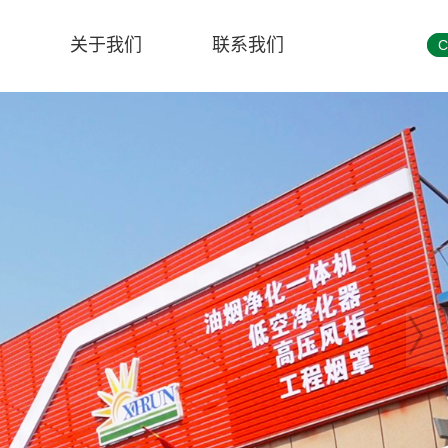
关于我们
联系我们
C