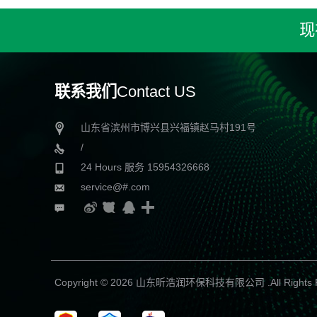
现
联系我们
Contact US
山东省滨州市博兴县兴福镇赵马村191号
/
24 Hours 服务 15954326668
service@#.com
Copyright © 2026 山东昕浩润环保科技有限公司 .All Rights R