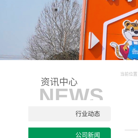
当前位置
资讯中心
NEWS
行业动态
公司新闻