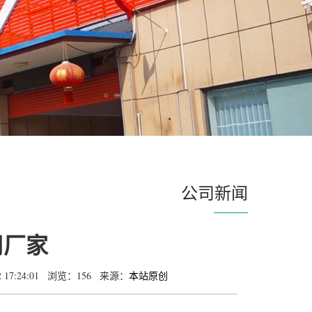
1
2
公司新闻
用厂家
 17:24:01
156
浏览：
来源：
本站原创