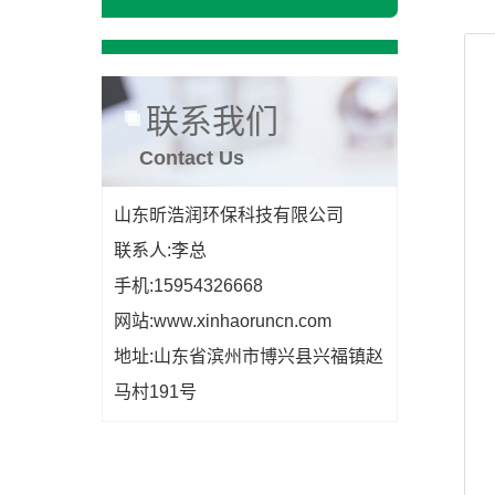
联系我们
Contact Us
山东昕浩润环保科技有限公司
联系人:李总
手机:15954326668
网站:
www.xinhaoruncn.com
地址:山东省滨州市博兴县兴福镇赵
马村191号