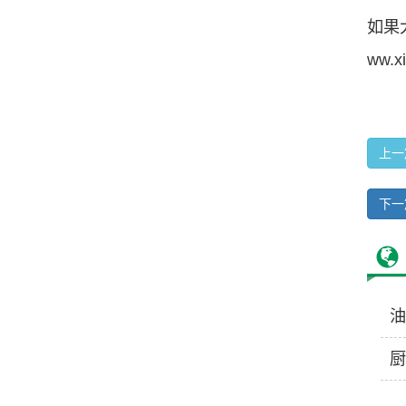
如果
ww.x
上一
下一
油
厨