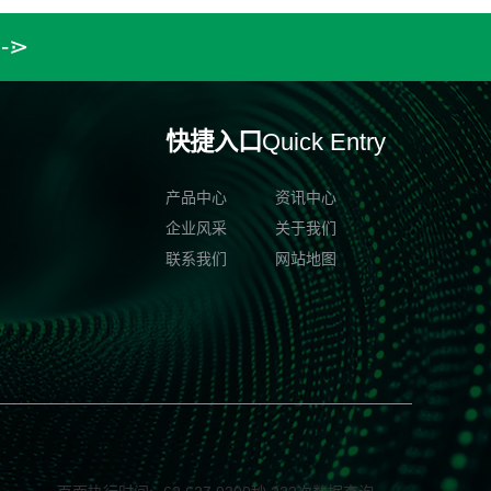
-⋗
快捷入口
Quick Entry
产品中心
资讯中心
企业风采
关于我们
联系我们
网站地图