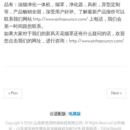
品有：
油烟净化一体机
，
烟罩
，
净化器
，
风柜
，
异型定制
等，产品畅销全国，深受用户好评。了解最新产品报价可以
联系我们网站
http://www.xinhaoruncn.com/
上电话，我们会
第一时间跟您联系。
如果大家对于我们的
新风天花烟罩
还有什么疑问的话，欢迎
您点击我们的网址，进行咨询：
http://www.xinhaoruncn.com/
« Prev
Next »
云适配版
|
电脑版
Copyright © 2026 山东昕浩润环保科技有限公司 .All Rights Reserved 公司地
址：山东省滨州市博兴县兴福镇赵马村191号 联系电话：15954326668