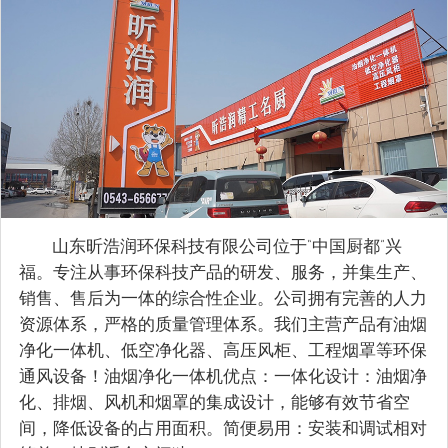
山东昕浩润环保科技有限公司位于“中国厨都”兴
福。专注从事环保科技产品的研发、服务，并集生产、
销售、售后为一体的综合性企业。公司拥有完善的人力
资源体系，严格的质量管理体系。我们主营产品有油烟
净化一体机、低空净化器、高压风柜、工程烟罩等环保
通风设备！油烟净化一体机优点：一体化设计：油烟净
化、排烟、风机和烟罩的集成设计，能够有效节省空
间，降低设备的占用面积。简便易用：安装和调试相对