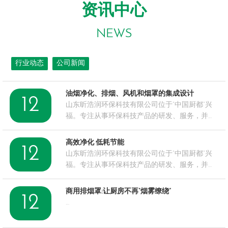
资讯中心
NEWS
行业动态
公司新闻
油烟净化、排烟、风机和烟罩的集成设计
12
山东昕浩润环保科技有限公司位于“中国厨都”兴
福。专注从事环保科技产品的研发、服务，并集
生产、销售、售后为一体的综合性企业。公司拥
有完善的人力资源体系，严格的质量管理体系。
高效净化 低耗节能
12
我们主营产品有油烟净化一体机、低空净化器、
山东昕浩润环保科技有限公司位于“中国厨都”兴
高压风柜、工程烟罩等环保通风设备！…
福。专注从事环保科技产品的研发、服务，并集
生产、销售、售后为一体的综合性企业。公司拥
有完善的人力资源体系，严格的质量管理体系。
商用排烟罩:让厨房不再“烟雾缭绕”
12
我们主营产品有油烟净化一体机、低空净化器、
…
高压风柜、工程烟罩等环保通风设备！油烟净化
一体机优点：一体化设计：油烟净化、排烟、风