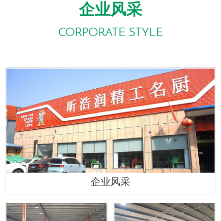
企业风采
CORPORATE STYLE
企业风采